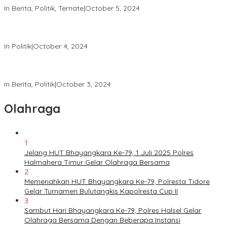
In Berita, Politik, Ternate
|
October 5, 2024
Tingkatkan Keamanan, Direktorat Samapta Lakukan Patroli di
KPU dan Bawaslu
In Politik
|
October 4, 2024
Satgas Tindak Operasi Mantap Praja 2024 Laksanakan Patroli
dan Himbauan Kamtibmas
In Berita, Politik
|
October 3, 2024
Olahraga
1
Jelang HUT Bhayangkara Ke-79, 1 Juli 2025 Polres
Halmahera Timur Gelar Olahraga Bersama
2
Memeriahkan HUT Bhayangkara Ke-79, Polresta Tidore
Gelar Turnamen Bulutangkis Kapolresta Cup II
3
Sambut Hari Bhayangkara Ke-79, Polres Halsel Gelar
Olahraga Bersama Dengan Beberapa Instansi