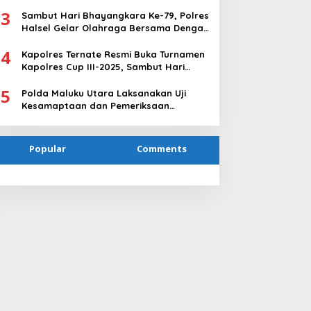
Bulutangkis Kapolresta Cup II
3
Sambut Hari Bhayangkara Ke-79, Polres
Halsel Gelar Olahraga Bersama Dengan
Beberapa Instansi
4
Kapolres Ternate Resmi Buka Turnamen
Kapolres Cup III-2025, Sambut Hari
Bhayangkara ke-79
5
Polda Maluku Utara Laksanakan Uji
Kesamaptaan dan Pemeriksaan
Antropometrik Penerimaan Bintara Polri
T.A 2025
Popular
Comments