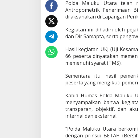
a
Polda Maluku Utara telah 
L
Antropometrik Penerimaan B
a
dilaksanakan di Lapangan Peri
k
s
Kegiatan ini dihadiri oleh p
a
n
dan Dir Samapta, serta pengawa
a
k
Hasil kegiatan UKJ (Uji Kesam
a
66 peserta dinyatakan memenu
n
memenuhi syarat (TMS).
U
j
i
Sementara itu, hasil peme
K
peserta yang mengikuti pemer
e
s
Kabid Humas Polda Maluku Ut
a
m
menyampaikan bahwa kegiata
a
transparan, objektif, dan ak
p
internal dan eksternal.
t
a
“Polda Maluku Utara berkomi
a
n
dengan prinsip BETAH (Bersih