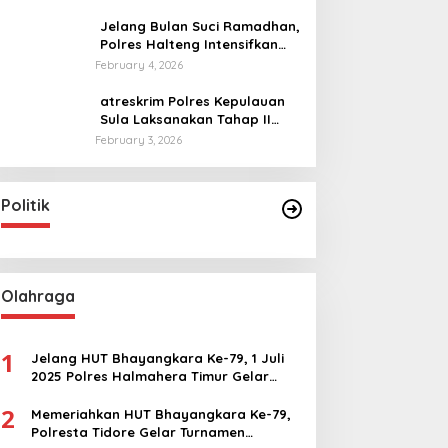
Antar Lembaga
Jelang Bulan Suci Ramadhan,
Polres Halteng Intensifkan
Razia Miras
February 4, 2026
atreskrim Polres Kepulauan
Sula Laksanakan Tahap II
Kasus Persetubuhan Anak
February 3, 2026
Politik
Olahraga
1
Jelang HUT Bhayangkara Ke-79, 1 Juli
2025 Polres Halmahera Timur Gelar
Olahraga Bersama
2
Memeriahkan HUT Bhayangkara Ke-79,
Polresta Tidore Gelar Turnamen