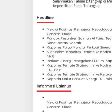
o
Salahmakan Tabuni Ditangkap di Mi
i
s
Kepemilikan Senpi Terungkap
k
P
t
e
Headline
n
n
e
a
Melalui Fasilitasi Pemajuan Kebudaya
r
v
Generasi Muda
i
Pondok Pesantren Salman Al Farisi Te
m
i
Kondusivitas Daerah
a
Kapolres Pulau Morotai Perkuat Sinergi
a
g
Silaturahmi Kapolres Ternate ke Kodim 
n
a
NKRI
B
Perkuat Sinergi Penegakan Hukum, Kapol
i
t
Kapolres Ternate Silaturahmi ke Kodim
n
i
TNI–Polri
t
Kapolres Ternate Silaturahmi ke Kejak
a
o
Kapolda Malut Perkuat Sinergi TNI-Polr
r
n
a
Informasi Lainnya
P
o
l
r
Melalui Fasilitasi Pemajuan Kebudaya
i
Generasi Muda
T