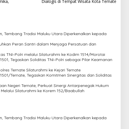
mika,
Dialogis di Tempat Wisata Kota Ternate
an, Tembang Tradisi Maluku Utara Diperkenalkan kepada
guhkan Peran Santri dalam Menjaga Persatuan dan
tas TNI–Polri melalui Silaturahmi ke Kodim 1514/Morotai
1501, Tegaskan Soliditas TNI–Polri sebagai Pilar Keamanan
res Ternate Silaturahmi ke Kejari Ternate
 1501/Ternate, Tegaskan Komitmen Sinergitas dan Soliditas
saan Negeri Ternate, Perkuat Sinergi Antarpenegak Hukum
i Melalui Silaturahmi ke Korem 152/Baabullah
an, Tembang Tradisi Maluku Utara Diperkenalkan kepada