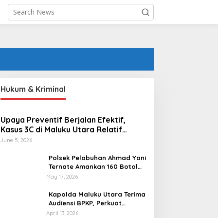
Hukum & Kriminal
Upaya Preventif Berjalan Efektif,
Kasus 3C di Maluku Utara Relatif
Rendah Sepanjang 2026
June 5, 2026
Polsek Pelabuhan Ahmad Yani
Ternate Amankan 160 Botol
Miras Ilegal dalam Razia
May 17, 2026
Rutin
Kapolda Maluku Utara Terima
Audiensi BPKP, Perkuat
Silaturahmi dan Koordinasi
April 13, 2026