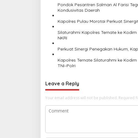
.
Pondok Pesantren Salman Al Farisi Te
A
Kondusivitas Daerah
2
0
Kapolres Pulau Morotai Perkuat Sinergi
2
5
Silaturahmi Kapolres Ternate ke Kodim 
NKRI
Perkuat Sinergi Penegakan Hukum, Kapol
Kapolres Ternate Silaturahmi ke Kodim
TNI–Polri
Leave a Reply
Your email address will not be published.
Required f