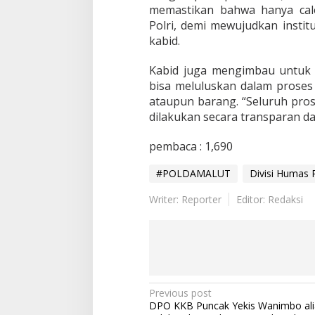
d
memastikan bahwa hanya calo
a
Polri, demi mewujudkan instit
n
kabid.
P
e
m
Kabid juga mengimbau untuk s
e
bisa meluluskan dalam proses
r
ataupun barang. “Seluruh pros
i
dilakukan secara transparan da
k
s
a
pembaca :
1,690
a
n
#POLDAMALUT
Divisi Humas P
A
n
Writer: Reporter
Editor: Redaksi
t
r
o
p
o
m
e
P
Previous post
t
DPO KKB Puncak Yekis Wanimbo ali
r