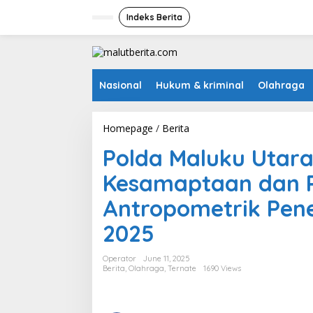
S
k
Indeks Berita
i
p
t
o
c
Nasional
Hukum & kriminal
Olahraga
o
n
t
Homepage
/
Berita
P
e
o
n
Polda Maluku Utara
l
t
d
Kesamaptaan dan 
a
M
Antropometrik Pene
a
l
2025
u
k
u
Operator
June 11, 2025
U
Berita
,
Olahraga
,
Ternate
1690 Views
t
a
r