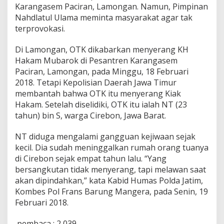
Karangasem Paciran, Lamongan. Namun, Pimpinan
e
r
Nahdlatul Ulama meminta masyarakat agar tak
p
terprovokasi.
r
o
Di Lamongan, OTK dikabarkan menyerang KH
v
Hakam Mubarok di Pesantren Karangasem
o
k
Paciran, Lamongan, pada Minggu, 18 Februari
a
2018. Tetapi Kepolisian Daerah Jawa Timur
s
membantah bahwa OTK itu menyerang Kiak
i
Hakam. Setelah diselidiki, OTK itu ialah NT (23
T
e
tahun) bin S, warga Cirebon, Jawa Barat.
r
o
NT diduga mengalami gangguan kejiwaan sejak
r
kecil. Dia sudah meninggalkan rumah orang tuanya
O
di Cirebon sejak empat tahun lalu. “Yang
r
a
bersangkutan tidak menyerang, tapi melawan saat
n
akan dipindahkan,” kata Kabid Humas Polda Jatim,
g
Kombes Pol Frans Barung Mangera, pada Senin, 19
G
Februari 2018.
i
l
a
pembaca :
2,039