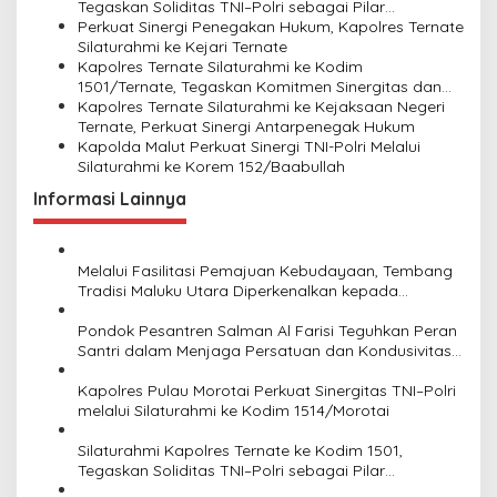
Tegaskan Soliditas TNI–Polri sebagai Pilar
t
Keamanan NKRI
Perkuat Sinergi Penegakan Hukum, Kapolres Ternate
i
Silaturahmi ke Kejari Ternate
Kapolres Ternate Silaturahmi ke Kodim
o
1501/Ternate, Tegaskan Komitmen Sinergitas dan
n
Soliditas TNI–Polri
Kapolres Ternate Silaturahmi ke Kejaksaan Negeri
Ternate, Perkuat Sinergi Antarpenegak Hukum
Kapolda Malut Perkuat Sinergi TNI-Polri Melalui
Silaturahmi ke Korem 152/Baabullah
Informasi Lainnya
Melalui Fasilitasi Pemajuan Kebudayaan, Tembang
Tradisi Maluku Utara Diperkenalkan kepada
Generasi Muda
Pondok Pesantren Salman Al Farisi Teguhkan Peran
Santri dalam Menjaga Persatuan dan Kondusivitas
Daerah
Kapolres Pulau Morotai Perkuat Sinergitas TNI–Polri
melalui Silaturahmi ke Kodim 1514/Morotai
Silaturahmi Kapolres Ternate ke Kodim 1501,
Tegaskan Soliditas TNI–Polri sebagai Pilar
Keamanan NKRI