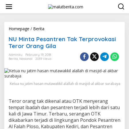
S
k
i
p
t
o
Homepage
/
Berita
N
c
U
NU Minta Pesantren Tak Terprovokasi
o
M
n
i
Teror Orang Gila
t
n
e
t
Adminku
February 19, 2018
n
Berita
,
Nasional
2039 Views
a
t
P
e
s
a
Ketua nu jatim hasan mutawakkil alallah di masjid-al akbar surabaya
n
t
r
Teror orang tak dikenal atau OTK menyerang
e
n
tempat ibadah dan pesantren terjadi lebih dari satu
T
kali di Jawa Timur. Terbaru, serangan OTK
a
dikabarkan terjadi di lingkungan Pondok Pesantren
k
Al Falah Ploso, Kabupaten Kediri, dan Pesantren
T