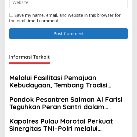
Save my name, email, and website in this browser for
the next time I comment.
Informasi Terkait
Melalui Fasilitasi Pemajuan
Kebudayaan, Tembang Tradisi
Maluku Utara Diperkenalkan
Pondok Pesantren Salman Al Farisi
kepada Generasi Muda
Teguhkan Peran Santri dalam
Menjaga Persatuan dan
Kapolres Pulau Morotai Perkuat
Kondusivitas Daerah
Sinergitas TNI–Polri melalui
Silaturahmi ke Kodim 1514/Morotai