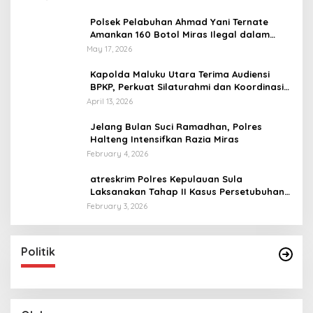
Polsek Pelabuhan Ahmad Yani Ternate
Amankan 160 Botol Miras Ilegal dalam
Razia Rutin
May 17, 2026
Kapolda Maluku Utara Terima Audiensi
BPKP, Perkuat Silaturahmi dan Koordinasi
Antar Lembaga
April 13, 2026
Jelang Bulan Suci Ramadhan, Polres
Halteng Intensifkan Razia Miras
February 4, 2026
atreskrim Polres Kepulauan Sula
Laksanakan Tahap II Kasus Persetubuhan
Anak
February 3, 2026
Politik