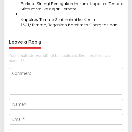
Perkuat Sinergi Penegakan Hukum, Kapolres Ternate
Silaturahmi ke Kejari Ternate
Kapolres Ternate Silaturahmi ke Kodim
1501/Ternate, Tegaskan Komitmen Sinergitas dan
Soliditas TNI–Polri
Leave a Reply
Your email address will not be published.
Required fields are
marked
*