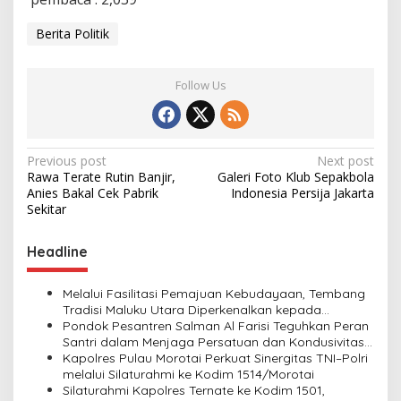
Berita Politik
Follow Us
P
Previous post
Next post
Rawa Terate Rutin Banjir,
Galeri Foto Klub Sepakbola
o
Anies Bakal Cek Pabrik
Indonesia Persija Jakarta
s
Sekitar
t
Headline
n
a
Melalui Fasilitasi Pemajuan Kebudayaan, Tembang
v
Tradisi Maluku Utara Diperkenalkan kepada
Generasi Muda
Pondok Pesantren Salman Al Farisi Teguhkan Peran
i
Santri dalam Menjaga Persatuan dan Kondusivitas
Daerah
Kapolres Pulau Morotai Perkuat Sinergitas TNI–Polri
g
melalui Silaturahmi ke Kodim 1514/Morotai
a
Silaturahmi Kapolres Ternate ke Kodim 1501,