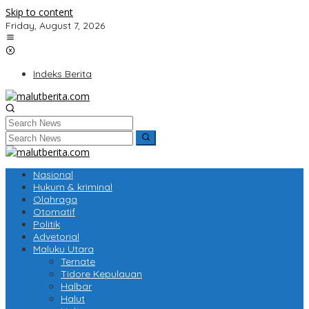
Skip to content
Friday, August 7, 2026
Indeks Berita
Nasional
Hukum & kriminal
Olahraga
Otomatif
Politik
Advetorial
Maluku Utara
Ternate
Tidore Kepulauan
Halbar
Halut