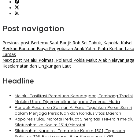
Post navigation
Previous post
Bertemu Saat Banjir Rob Sei Tabuk, Kapolda Kalsel
Berikan Bantuan Biaya Pengobatan Anak Yatim Piatu Korban Laka
Lantas
Next post
Melalui Polmas, Polairud Polda Malut Ajak Nelayan Jaga
Keselamatan dan Lingkungan Laut
Headline
Melalui Fasilitasi Pemajuan Kebudayaan, Tembang Tradisi
Maluku Utara Diperkenalkan kepada Generasi Muda
Pondok Pesantren Salman Al Farisi Teguhkan Peran Santri
dalam Menjaga Persatuan dan Kondusivitas Daerah
Kapolres Pulau Morotai Perkuat Sinergitas TNI–Polri melalui
Silaturahmi ke Kodim 1514/Morotai
Silaturahmi Kapolres Ternate ke Kodim 1501, Tegaskan
Soliditas TNI–Polri sebagai Pilar Keamanan NKRI