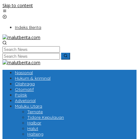
Skip to content
Indeks Berita
Nasional
Hukum & kriminal
Olahraga
Otomatif
Politik
Advetorial
Maluku Utara
Ternate
Tidore Kepulauan
Halbar
Halut
Halteng