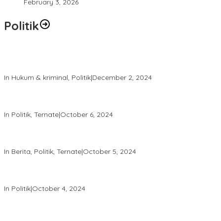
February 3, 2026
Politik
Polres Ternate Jaga Keamanan dengan Pendekatan Humanis,
Aksi Unjuk Rasa Berjalan Tertib
In Hukum & kriminal, Politik
|
December 2, 2024
Patroli Intensif Satgas Tindak: Upaya Jaga Kondusifitas Pilkada
2024
In Politik, Ternate
|
October 6, 2024
Melalui “Hallo Polisi,” Polda Malut Pastikan Netralitas Polri pada
Pilkada 2024
In Berita, Politik, Ternate
|
October 5, 2024
Tingkatkan Keamanan, Direktorat Samapta Lakukan Patroli di
KPU dan Bawaslu
In Politik
|
October 4, 2024
Satgas Tindak Operasi Mantap Praja 2024 Laksanakan Patroli
dan Himbauan Kamtibmas