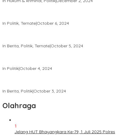
In Hukum & kriminal, Politik
|
December 2, 2024
Patroli Intensif Satgas Tindak: Upaya Jaga Kondusifitas Pilkada
2024
In Politik, Ternate
|
October 6, 2024
Melalui “Hallo Polisi,” Polda Malut Pastikan Netralitas Polri pada
Pilkada 2024
In Berita, Politik, Ternate
|
October 5, 2024
Tingkatkan Keamanan, Direktorat Samapta Lakukan Patroli di
KPU dan Bawaslu
In Politik
|
October 4, 2024
Satgas Tindak Operasi Mantap Praja 2024 Laksanakan Patroli
dan Himbauan Kamtibmas
In Berita, Politik
|
October 3, 2024
Olahraga
1
Jelang HUT Bhayangkara Ke-79, 1 Juli 2025 Polres