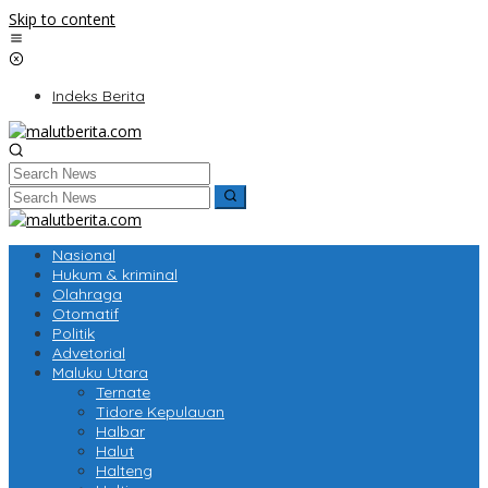
Skip to content
Indeks Berita
Nasional
Hukum & kriminal
Olahraga
Otomatif
Politik
Advetorial
Maluku Utara
Ternate
Tidore Kepulauan
Halbar
Halut
Halteng