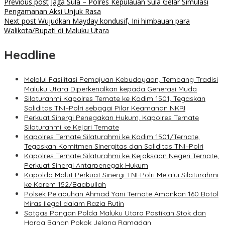
Previous post
Jaga Sula – Polres Kepulauan Sula Gelar Simulasi
Pengamanan Aksi Unjuk Rasa
Next post
Wujudkan Mayday kondusif, Ini himbauan para
Walikota/Bupati di Maluku Utara
Headline
Melalui Fasilitasi Pemajuan Kebudayaan, Tembang Tradisi
Maluku Utara Diperkenalkan kepada Generasi Muda
Silaturahmi Kapolres Ternate ke Kodim 1501, Tegaskan
Soliditas TNI–Polri sebagai Pilar Keamanan NKRI
Perkuat Sinergi Penegakan Hukum, Kapolres Ternate
Silaturahmi ke Kejari Ternate
Kapolres Ternate Silaturahmi ke Kodim 1501/Ternate,
Tegaskan Komitmen Sinergitas dan Soliditas TNI–Polri
Kapolres Ternate Silaturahmi ke Kejaksaan Negeri Ternate,
Perkuat Sinergi Antarpenegak Hukum
Kapolda Malut Perkuat Sinergi TNI-Polri Melalui Silaturahmi
ke Korem 152/Baabullah
Polsek Pelabuhan Ahmad Yani Ternate Amankan 160 Botol
Miras Ilegal dalam Razia Rutin
Satgas Pangan Polda Maluku Utara Pastikan Stok dan
Harga Bahan Pokok Jelang Ramadan