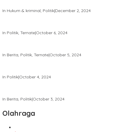
Aksi Unjuk Rasa Berjalan Tertib
In Hukum & kriminal, Politik
|
December 2, 2024
Patroli Intensif Satgas Tindak: Upaya Jaga Kondusifitas Pilkada
2024
In Politik, Ternate
|
October 6, 2024
Melalui “Hallo Polisi,” Polda Malut Pastikan Netralitas Polri pada
Pilkada 2024
In Berita, Politik, Ternate
|
October 5, 2024
Tingkatkan Keamanan, Direktorat Samapta Lakukan Patroli di
KPU dan Bawaslu
In Politik
|
October 4, 2024
Satgas Tindak Operasi Mantap Praja 2024 Laksanakan Patroli
dan Himbauan Kamtibmas
In Berita, Politik
|
October 3, 2024
Olahraga