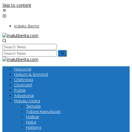
Skip to content
Indeks Berita
Nasional
Hukum & kriminal
Olahraga
Otomatif
Politik
Advetorial
Maluku Utara
Ternate
Tidore Kepulauan
Halbar
Halut
Halteng