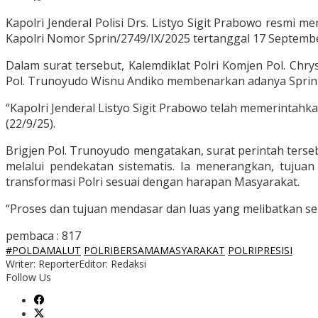
Kapolri Jenderal Polisi Drs. Listyo Sigit Prabowo resmi 
Kapolri Nomor Sprin/2749/IX/2025 tertanggal 17 Septembe
Dalam surat tersebut, Kalemdiklat Polri Komjen Pol. Chr
Pol. Trunoyudo Wisnu Andiko membenarkan adanya Sprint
“Kapolri Jenderal Listyo Sigit Prabowo telah memerintahka
(22/9/25).
Brigjen Pol. Trunoyudo mengatakan, surat perintah terse
melalui pendekatan sistematis. Ia menerangkan, tujuan
transformasi Polri sesuai dengan harapan Masyarakat.
“Proses dan tujuan mendasar dan luas yang melibatkan sel
pembaca :
817
#POLDAMALUT
POLRIBERSAMAMASYARAKAT
POLRIPRESISI
Writer: Reporter
Editor: Redaksi
Follow Us