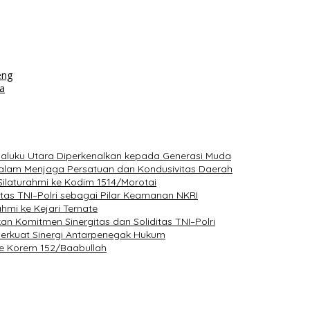
eng
da
Maluku Utara Diperkenalkan kepada Generasi Muda
 dalam Menjaga Persatuan dan Kondusivitas Daerah
 Silaturahmi ke Kodim 1514/Morotai
itas TNI–Polri sebagai Pilar Keamanan NKRI
hmi ke Kejari Ternate
an Komitmen Sinergitas dan Soliditas TNI–Polri
 Perkuat Sinergi Antarpenegak Hukum
 ke Korem 152/Baabullah