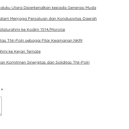
Maluku Utara Diperkenalkan kepada Generasi Muda
 dalam Menjaga Persatuan dan Kondusivitas Daerah
 Silaturahmi ke Kodim 1514/Morotai
itas TNI–Polri sebagai Pilar Keamanan NKRI
hmi ke Kejari Ternate
an Komitmen Sinergitas dan Soliditas TNI–Polri
d
*