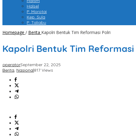
Haltim
Halsel
P. Morotai
Kep. Sula
P. Taliabu
Homepage
/
Berita
Kapolri Bentuk Tim Reformasi Polri
Kapolri Bentuk Tim Reformasi 
operator
September 22, 2025
Berita
,
Nasional
817 Views