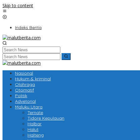
Skip to content
Indeks Berita
Nasional
Hukum & kriminal
Olahraga
Otomatif
Politik
Advetorial
Maluku Utara
Ternate
Tidore Kepulauan
Halbar
Halut
Halteng