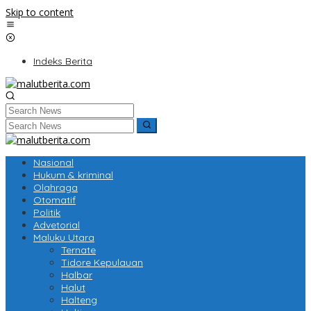
Skip to content
Indeks Berita
Nasional
Hukum & kriminal
Olahraga
Otomatif
Politik
Advetorial
Maluku Utara
Ternate
Tidore Kepulauan
Halbar
Halut
Halteng