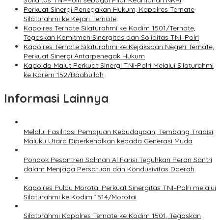
Soliditas TNI–Polri sebagai Pilar Keamanan NKRI
Perkuat Sinergi Penegakan Hukum, Kapolres Ternate
Silaturahmi ke Kejari Ternate
Kapolres Ternate Silaturahmi ke Kodim 1501/Ternate,
Tegaskan Komitmen Sinergitas dan Soliditas TNI–Polri
Kapolres Ternate Silaturahmi ke Kejaksaan Negeri Ternate,
Perkuat Sinergi Antarpenegak Hukum
Kapolda Malut Perkuat Sinergi TNI-Polri Melalui Silaturahmi
ke Korem 152/Baabullah
Informasi Lainnya
Melalui Fasilitasi Pemajuan Kebudayaan, Tembang Tradisi
Maluku Utara Diperkenalkan kepada Generasi Muda
Pondok Pesantren Salman Al Farisi Teguhkan Peran Santri
dalam Menjaga Persatuan dan Kondusivitas Daerah
Kapolres Pulau Morotai Perkuat Sinergitas TNI–Polri melalui
Silaturahmi ke Kodim 1514/Morotai
Silaturahmi Kapolres Ternate ke Kodim 1501, Tegaskan