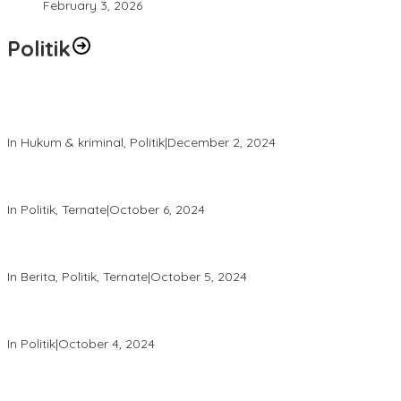
February 3, 2026
Politik
Polres Ternate Jaga Keamanan dengan Pendekatan Humanis,
Aksi Unjuk Rasa Berjalan Tertib
In Hukum & kriminal, Politik
|
December 2, 2024
Patroli Intensif Satgas Tindak: Upaya Jaga Kondusifitas Pilkada
2024
In Politik, Ternate
|
October 6, 2024
Melalui “Hallo Polisi,” Polda Malut Pastikan Netralitas Polri pada
Pilkada 2024
In Berita, Politik, Ternate
|
October 5, 2024
Tingkatkan Keamanan, Direktorat Samapta Lakukan Patroli di
KPU dan Bawaslu
In Politik
|
October 4, 2024
Satgas Tindak Operasi Mantap Praja 2024 Laksanakan Patroli
dan Himbauan Kamtibmas