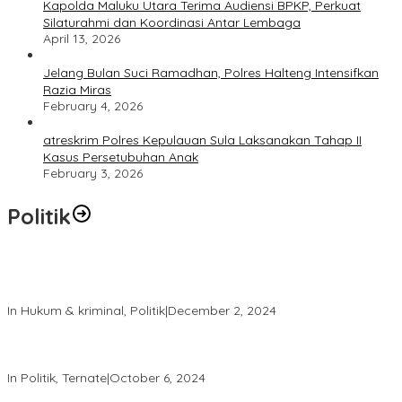
Kapolda Maluku Utara Terima Audiensi BPKP, Perkuat
Silaturahmi dan Koordinasi Antar Lembaga
April 13, 2026
Jelang Bulan Suci Ramadhan, Polres Halteng Intensifkan
Razia Miras
February 4, 2026
atreskrim Polres Kepulauan Sula Laksanakan Tahap II
Kasus Persetubuhan Anak
February 3, 2026
Politik
Polres Ternate Jaga Keamanan dengan Pendekatan Humanis,
Aksi Unjuk Rasa Berjalan Tertib
In Hukum & kriminal, Politik
|
December 2, 2024
Patroli Intensif Satgas Tindak: Upaya Jaga Kondusifitas Pilkada
2024
In Politik, Ternate
|
October 6, 2024