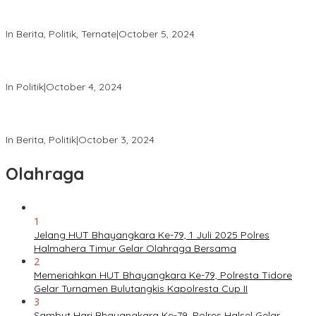
Melalui “Hallo Polisi,” Polda Malut Pastikan Netralitas Polri pada
Pilkada 2024
In Berita, Politik, Ternate
|
October 5, 2024
Tingkatkan Keamanan, Direktorat Samapta Lakukan Patroli di
KPU dan Bawaslu
In Politik
|
October 4, 2024
Satgas Tindak Operasi Mantap Praja 2024 Laksanakan Patroli
dan Himbauan Kamtibmas
In Berita, Politik
|
October 3, 2024
Olahraga
1
Jelang HUT Bhayangkara Ke-79, 1 Juli 2025 Polres
Halmahera Timur Gelar Olahraga Bersama
2
Memeriahkan HUT Bhayangkara Ke-79, Polresta Tidore
Gelar Turnamen Bulutangkis Kapolresta Cup II
3
Sambut Hari Bhayangkara Ke-79, Polres Halsel Gelar