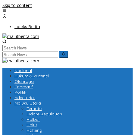
Skip to content
Indeks Berita
Nasional
Hukum & kriminal
Olahraga
Otomatif
Politik
Advetorial
Maluku Utara
Ternate
Tidore Kepulauan
Halbar
Halut
Halteng