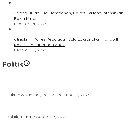
Jelang Bulan Suci Ramadhan, Polres Halteng Intensifkan
Razia Miras
February 4, 2026
atreskrim Polres Kepulauan Sula Laksanakan Tahap II
Kasus Persetubuhan Anak
February 3, 2026
Politik
Polres Ternate Jaga Keamanan dengan Pendekatan Humanis,
Aksi Unjuk Rasa Berjalan Tertib
In Hukum & kriminal, Politik
|
December 2, 2024
Patroli Intensif Satgas Tindak: Upaya Jaga Kondusifitas Pilkada
2024
In Politik, Ternate
|
October 6, 2024
Melalui “Hallo Polisi,” Polda Malut Pastikan Netralitas Polri pada