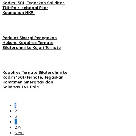
Kodim 1501, Tegaskan Soliditas
TNI–Polri sebagai Pilar
Keamanan NKRI
Perkuat Sinergi Penegakan
Hukum, Kapolres Ternate
Silaturahmi ke Kejari Ternate
Kapolres Ternate Silaturahmi ke
Kodim 1501/Ternate, Tegaskan
Komitmen Sinergitas dan
Soliditas TNI–Polri
1
2
3
…
279
Next