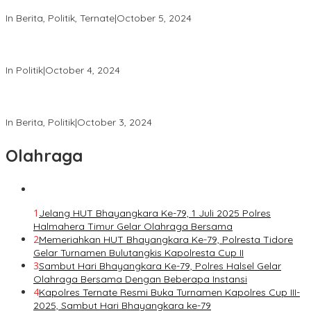
Pilkada 2024
In Berita, Politik, Ternate
|
October 5, 2024
Tingkatkan Keamanan, Direktorat Samapta Lakukan Patroli di
KPU dan Bawaslu
In Politik
|
October 4, 2024
Satgas Tindak Operasi Mantap Praja 2024 Laksanakan Patroli
dan Himbauan Kamtibmas
In Berita, Politik
|
October 3, 2024
Olahraga
1
Jelang HUT Bhayangkara Ke-79, 1 Juli 2025 Polres
Halmahera Timur Gelar Olahraga Bersama
2
Memeriahkan HUT Bhayangkara Ke-79, Polresta Tidore
Gelar Turnamen Bulutangkis Kapolresta Cup II
3
Sambut Hari Bhayangkara Ke-79, Polres Halsel Gelar
Olahraga Bersama Dengan Beberapa Instansi
4
Kapolres Ternate Resmi Buka Turnamen Kapolres Cup III-
2025, Sambut Hari Bhayangkara ke-79