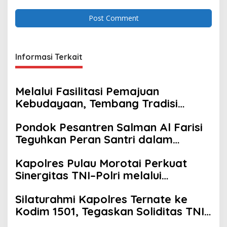
Informasi Terkait
Melalui Fasilitasi Pemajuan
Kebudayaan, Tembang Tradisi
Maluku Utara Diperkenalkan
Pondok Pesantren Salman Al Farisi
kepada Generasi Muda
Teguhkan Peran Santri dalam
Menjaga Persatuan dan
Kapolres Pulau Morotai Perkuat
Kondusivitas Daerah
Sinergitas TNI–Polri melalui
Silaturahmi ke Kodim 1514/Morotai
Silaturahmi Kapolres Ternate ke
Kodim 1501, Tegaskan Soliditas TNI–
Polri sebagai Pilar Keamanan NKRI