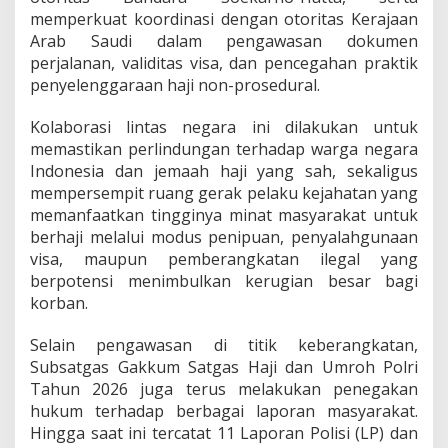
y
memperkuat koordinasi dengan otoritas Kerajaan
a
Arab Saudi dalam pengawasan dokumen
r
perjalanan, validitas visa, dan pencegahan praktik
a
penyelenggaraan haji non-prosedural.
k
a
t
Kolaborasi lintas negara ini dilakukan untuk
d
memastikan perlindungan terhadap warga negara
a
Indonesia dan jemaah haji yang sah, sekaligus
r
mempersempit ruang gerak pelaku kejahatan yang
i
P
memanfaatkan tingginya minat masyarakat untuk
r
berhaji melalui modus penipuan, penyalahgunaan
a
visa, maupun pemberangkatan ilegal yang
k
berpotensi menimbulkan kerugian besar bagi
t
korban.
i
k
H
Selain pengawasan di titik keberangkatan,
a
Subsatgas Gakkum Satgas Haji dan Umroh Polri
j
Tahun 2026 juga terus melakukan penegakan
i
hukum terhadap berbagai laporan masyarakat.
N
o
Hingga saat ini tercatat 11 Laporan Polisi (LP) dan
n