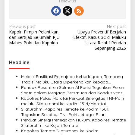
Follow Us
P
Previous post
Next post
Kapolri Pimpin Pelantikan
Upaya Preventif Berjalan
o
dan Sertijab Sejumlah PJU
Efektif, Kasus 3C di Maluku
s
Mabes Polri dan Kapolda
Utara Relatif Rendah
Sepanjang 2026
t
n
Headline
a
v
Melalui Fasilitasi Pemajuan Kebudayaan, Tembang
Tradisi Maluku Utara Diperkenalkan kepada
i
Generasi Muda
Pondok Pesantren Salman Al Farisi Teguhkan Peran
Santri dalam Menjaga Persatuan dan Kondusivitas
g
Daerah
Kapolres Pulau Morotai Perkuat Sinergitas TNI–Polri
a
melalui Silaturahmi ke Kodim 1514/Morotai
Silaturahmi Kapolres Ternate ke Kodim 1501,
t
Tegaskan Soliditas TNI–Polri sebagai Pilar
i
Keamanan NKRI
Perkuat Sinergi Penegakan Hukum, Kapolres Ternate
Silaturahmi ke Kejari Ternate
o
Kapolres Ternate Silaturahmi ke Kodim