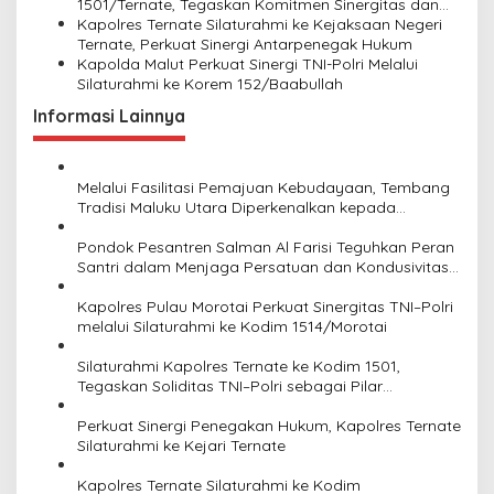
n
1501/Ternate, Tegaskan Komitmen Sinergitas dan
Soliditas TNI–Polri
Kapolres Ternate Silaturahmi ke Kejaksaan Negeri
Ternate, Perkuat Sinergi Antarpenegak Hukum
Kapolda Malut Perkuat Sinergi TNI-Polri Melalui
Silaturahmi ke Korem 152/Baabullah
Informasi Lainnya
Melalui Fasilitasi Pemajuan Kebudayaan, Tembang
Tradisi Maluku Utara Diperkenalkan kepada
Generasi Muda
Pondok Pesantren Salman Al Farisi Teguhkan Peran
Santri dalam Menjaga Persatuan dan Kondusivitas
Daerah
Kapolres Pulau Morotai Perkuat Sinergitas TNI–Polri
melalui Silaturahmi ke Kodim 1514/Morotai
Silaturahmi Kapolres Ternate ke Kodim 1501,
Tegaskan Soliditas TNI–Polri sebagai Pilar
Keamanan NKRI
Perkuat Sinergi Penegakan Hukum, Kapolres Ternate
Silaturahmi ke Kejari Ternate
Kapolres Ternate Silaturahmi ke Kodim