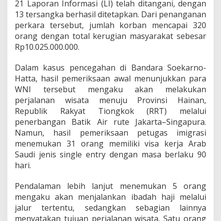
21 Laporan Informasi (LI) telah ditangani, dengan
-
13 tersangka berhasil ditetapkan. Dari penanganan
P
perkara tersebut, jumlah korban mencapai 320
r
o
orang dengan total kerugian masyarakat sebesar
s
Rp10.025.000.000.
e
d
Dalam kasus pencegahan di Bandara Soekarno-
u
Hatta, hasil pemeriksaan awal menunjukkan para
r
a
WNI tersebut mengaku akan melakukan
l
perjalanan wisata menuju Provinsi Hainan,
Republik Rakyat Tiongkok (RRT) melalui
penerbangan Batik Air rute Jakarta–Singapura.
Namun, hasil pemeriksaan petugas imigrasi
menemukan 31 orang memiliki visa kerja Arab
Saudi jenis single entry dengan masa berlaku 90
hari.
Pendalaman lebih lanjut menemukan 5 orang
mengaku akan menjalankan ibadah haji melalui
jalur tertentu, sedangkan sebagian lainnya
menyatakan tujuan perjalanan wisata. Satu orang