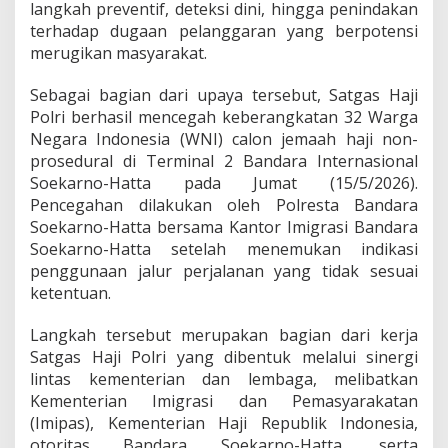
langkah preventif, deteksi dini, hingga penindakan
H
terhadap dugaan pelanggaran yang berpotensi
a
j
merugikan masyarakat.
i
P
Sebagai bagian dari upaya tersebut, Satgas Haji
o
Polri berhasil mencegah keberangkatan 32 Warga
l
Negara Indonesia (WNI) calon jemaah haji non-
r
i
prosedural di Terminal 2 Bandara Internasional
T
Soekarno-Hatta pada Jumat (15/5/2026).
e
Pencegahan dilakukan oleh Polresta Bandara
r
Soekarno-Hatta bersama Kantor Imigrasi Bandara
u
s
Soekarno-Hatta setelah menemukan indikasi
L
penggunaan jalur perjalanan yang tidak sesuai
i
ketentuan.
n
d
Langkah tersebut merupakan bagian dari kerja
u
n
Satgas Haji Polri yang dibentuk melalui sinergi
g
lintas kementerian dan lembaga, melibatkan
i
Kementerian Imigrasi dan Pemasyarakatan
M
(Imipas), Kementerian Haji Republik Indonesia,
a
otoritas Bandara Soekarno-Hatta, serta
s