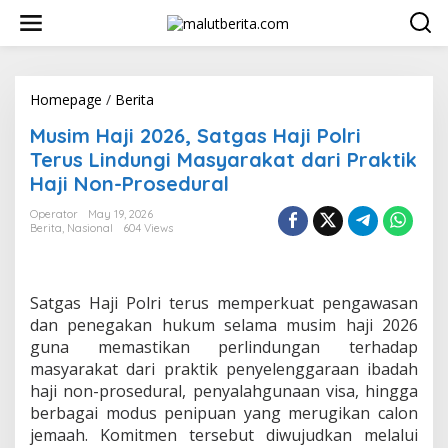
S
k
i
p
t
o
Homepage
/
Berita
M
c
u
Musim Haji 2026, Satgas Haji Polri
o
s
n
i
Terus Lindungi Masyarakat dari Praktik
t
m
Haji Non-Prosedural
e
H
n
a
Operator
May 19, 2026
t
j
Berita
,
Nasional
604 Views
i
2
0
2
Satgas Haji Polri terus memperkuat pengawasan
6
dan penegakan hukum selama musim haji 2026
,
guna memastikan perlindungan terhadap
S
masyarakat dari praktik penyelenggaraan ibadah
a
t
haji non-prosedural, penyalahgunaan visa, hingga
g
berbagai modus penipuan yang merugikan calon
a
jemaah. Komitmen tersebut diwujudkan melalui
s