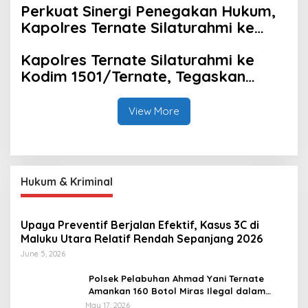
Perkuat Sinergi Penegakan Hukum,
Kapolres Ternate Silaturahmi ke
Kejari Ternate
Kapolres Ternate Silaturahmi ke
Kodim 1501/Ternate, Tegaskan
Komitmen Sinergitas dan Soliditas
TNI–Polri
View More
Hukum & Kriminal
Upaya Preventif Berjalan Efektif, Kasus 3C di
Maluku Utara Relatif Rendah Sepanjang 2026
June 5, 2026
Polsek Pelabuhan Ahmad Yani Ternate
Amankan 160 Botol Miras Ilegal dalam
Razia Rutin
May 17, 2026