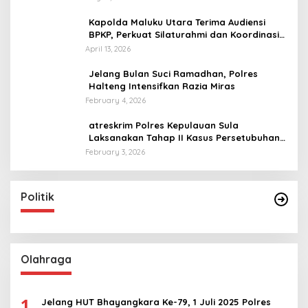
Kapolda Maluku Utara Terima Audiensi
BPKP, Perkuat Silaturahmi dan Koordinasi
Antar Lembaga
April 13, 2026
Jelang Bulan Suci Ramadhan, Polres
Halteng Intensifkan Razia Miras
February 4, 2026
atreskrim Polres Kepulauan Sula
Laksanakan Tahap II Kasus Persetubuhan
Anak
February 3, 2026
Politik
Olahraga
1
Jelang HUT Bhayangkara Ke-79, 1 Juli 2025 Polres