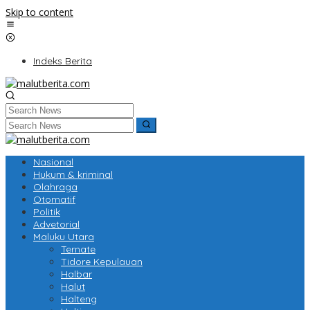
Skip to content
Indeks Berita
Nasional
Hukum & kriminal
Olahraga
Otomatif
Politik
Advetorial
Maluku Utara
Ternate
Tidore Kepulauan
Halbar
Halut
Halteng