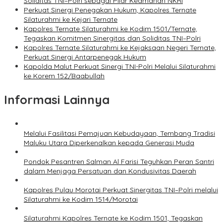
Soliditas TNI–Polri sebagai Pilar Keamanan NKRI
Perkuat Sinergi Penegakan Hukum, Kapolres Ternate
Silaturahmi ke Kejari Ternate
Kapolres Ternate Silaturahmi ke Kodim 1501/Ternate,
Tegaskan Komitmen Sinergitas dan Soliditas TNI–Polri
Kapolres Ternate Silaturahmi ke Kejaksaan Negeri Ternate,
Perkuat Sinergi Antarpenegak Hukum
Kapolda Malut Perkuat Sinergi TNI-Polri Melalui Silaturahmi
ke Korem 152/Baabullah
Informasi Lainnya
Melalui Fasilitasi Pemajuan Kebudayaan, Tembang Tradisi
Maluku Utara Diperkenalkan kepada Generasi Muda
Pondok Pesantren Salman Al Farisi Teguhkan Peran Santri
dalam Menjaga Persatuan dan Kondusivitas Daerah
Kapolres Pulau Morotai Perkuat Sinergitas TNI–Polri melalui
Silaturahmi ke Kodim 1514/Morotai
Silaturahmi Kapolres Ternate ke Kodim 1501, Tegaskan