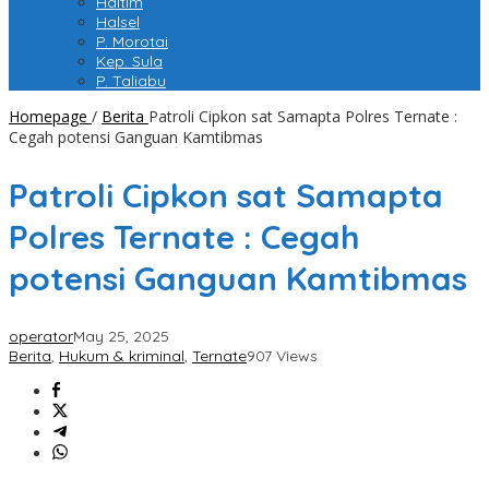
Haltim
Halsel
P. Morotai
Kep. Sula
P. Taliabu
Homepage
/
Berita
Patroli Cipkon sat Samapta Polres Ternate :
Cegah potensi Ganguan Kamtibmas
Patroli Cipkon sat Samapta
Polres Ternate : Cegah
potensi Ganguan Kamtibmas
operator
May 25, 2025
Berita
,
Hukum & kriminal
,
Ternate
907 Views