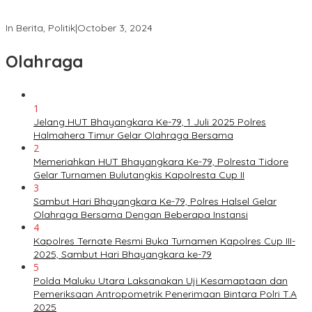
Satgas Tindak Operasi Mantap Praja 2024 Laksanakan Patroli
dan Himbauan Kamtibmas
In Berita, Politik
|
October 3, 2024
Olahraga
1
Jelang HUT Bhayangkara Ke-79, 1 Juli 2025 Polres
Halmahera Timur Gelar Olahraga Bersama
2
Memeriahkan HUT Bhayangkara Ke-79, Polresta Tidore
Gelar Turnamen Bulutangkis Kapolresta Cup II
3
Sambut Hari Bhayangkara Ke-79, Polres Halsel Gelar
Olahraga Bersama Dengan Beberapa Instansi
4
Kapolres Ternate Resmi Buka Turnamen Kapolres Cup III-
2025, Sambut Hari Bhayangkara ke-79
5
Polda Maluku Utara Laksanakan Uji Kesamaptaan dan
Pemeriksaan Antropometrik Penerimaan Bintara Polri T.A
2025