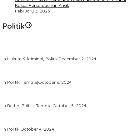
Kasus Persetubuhan Anak
February 3, 2026
Politik
Polres Ternate Jaga Keamanan dengan Pendekatan Humanis,
Aksi Unjuk Rasa Berjalan Tertib
In Hukum & kriminal, Politik
|
December 2, 2024
Patroli Intensif Satgas Tindak: Upaya Jaga Kondusifitas Pilkada
2024
In Politik, Ternate
|
October 6, 2024
Melalui “Hallo Polisi,” Polda Malut Pastikan Netralitas Polri pada
Pilkada 2024
In Berita, Politik, Ternate
|
October 5, 2024
Tingkatkan Keamanan, Direktorat Samapta Lakukan Patroli di
KPU dan Bawaslu
In Politik
|
October 4, 2024