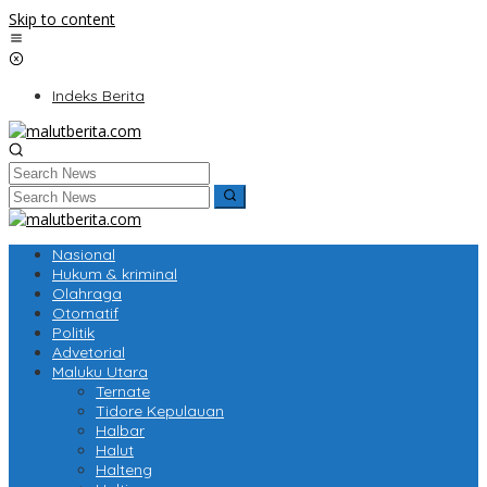
Skip to content
Indeks Berita
Nasional
Hukum & kriminal
Olahraga
Otomatif
Politik
Advetorial
Maluku Utara
Ternate
Tidore Kepulauan
Halbar
Halut
Halteng