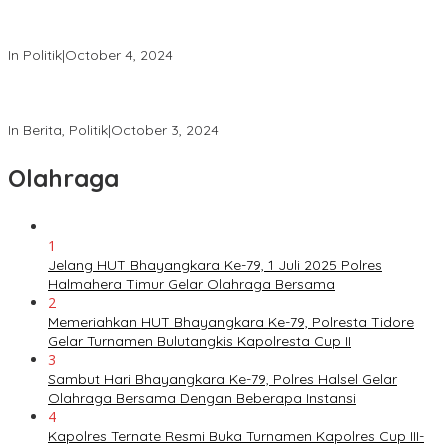
Tingkatkan Keamanan, Direktorat Samapta Lakukan Patroli di
KPU dan Bawaslu
In Politik
|
October 4, 2024
Satgas Tindak Operasi Mantap Praja 2024 Laksanakan Patroli
dan Himbauan Kamtibmas
In Berita, Politik
|
October 3, 2024
Olahraga
1
Jelang HUT Bhayangkara Ke-79, 1 Juli 2025 Polres
Halmahera Timur Gelar Olahraga Bersama
2
Memeriahkan HUT Bhayangkara Ke-79, Polresta Tidore
Gelar Turnamen Bulutangkis Kapolresta Cup II
3
Sambut Hari Bhayangkara Ke-79, Polres Halsel Gelar
Olahraga Bersama Dengan Beberapa Instansi
4
Kapolres Ternate Resmi Buka Turnamen Kapolres Cup III-