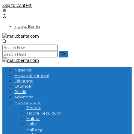
Skip to content
Indeks Berita
Nasional
Hukum & kriminal
Olahraga
Otomatif
Politik
Advetorial
Maluku Utara
Ternate
Tidore Kepulauan
Halbar
Halut
Halteng