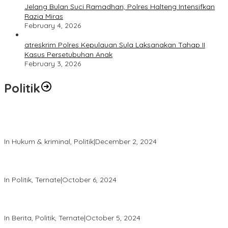
Jelang Bulan Suci Ramadhan, Polres Halteng Intensifkan
Razia Miras
February 4, 2026
atreskrim Polres Kepulauan Sula Laksanakan Tahap II
Kasus Persetubuhan Anak
February 3, 2026
Politik
Polres Ternate Jaga Keamanan dengan Pendekatan Humanis,
Aksi Unjuk Rasa Berjalan Tertib
In Hukum & kriminal, Politik
|
December 2, 2024
Patroli Intensif Satgas Tindak: Upaya Jaga Kondusifitas Pilkada
2024
In Politik, Ternate
|
October 6, 2024
Melalui “Hallo Polisi,” Polda Malut Pastikan Netralitas Polri pada
Pilkada 2024
In Berita, Politik, Ternate
|
October 5, 2024