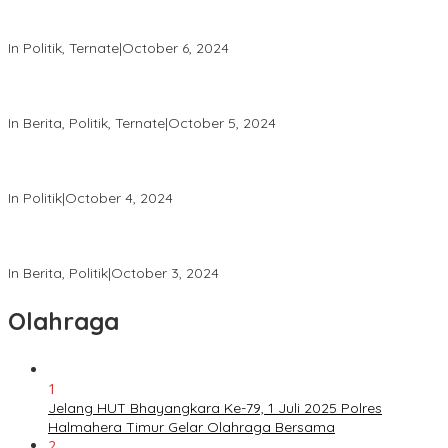
Patroli Intensif Satgas Tindak: Upaya Jaga Kondusifitas Pilkada
2024
In Politik, Ternate
|
October 6, 2024
Melalui “Hallo Polisi,” Polda Malut Pastikan Netralitas Polri pada
Pilkada 2024
In Berita, Politik, Ternate
|
October 5, 2024
Tingkatkan Keamanan, Direktorat Samapta Lakukan Patroli di
KPU dan Bawaslu
In Politik
|
October 4, 2024
Satgas Tindak Operasi Mantap Praja 2024 Laksanakan Patroli
dan Himbauan Kamtibmas
In Berita, Politik
|
October 3, 2024
Olahraga
1
Jelang HUT Bhayangkara Ke-79, 1 Juli 2025 Polres
Halmahera Timur Gelar Olahraga Bersama
2