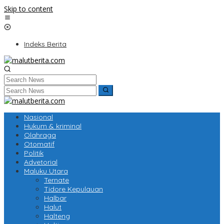
Skip to content
Indeks Berita
Nasional
Hukum & kriminal
Olahraga
Otomatif
Politik
Advetorial
Maluku Utara
Ternate
Tidore Kepulauan
Halbar
Halut
Halteng