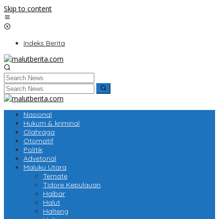
Skip to content
Indeks Berita
Nasional
Hukum & kriminal
Olahraga
Otomatif
Politik
Advetorial
Maluku Utara
Ternate
Tidore Kepulauan
Halbar
Halut
Halteng