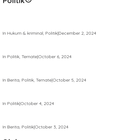
Politik
Polres Ternate Jaga Keamanan dengan Pendekatan Humanis,
Aksi Unjuk Rasa Berjalan Tertib
In Hukum & kriminal, Politik
|
December 2, 2024
Patroli Intensif Satgas Tindak: Upaya Jaga Kondusifitas Pilkada
2024
In Politik, Ternate
|
October 6, 2024
Melalui “Hallo Polisi,” Polda Malut Pastikan Netralitas Polri pada
Pilkada 2024
In Berita, Politik, Ternate
|
October 5, 2024
Tingkatkan Keamanan, Direktorat Samapta Lakukan Patroli di
KPU dan Bawaslu
In Politik
|
October 4, 2024
Satgas Tindak Operasi Mantap Praja 2024 Laksanakan Patroli
dan Himbauan Kamtibmas
In Berita, Politik
|
October 3, 2024