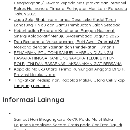
Penghargaan / Reward kepada Masyarakat dan Personel
Polres Halmahera Timur di Peringatan Hari Lahir Pancasila
Tahun 2025
Jaga Sula, Bhabinkamtibmas Desa Leko Kadai Turun
Langsung Tinjau dan Bantu Pembuatan Jalan Setapak
Keberhasilan Program Ketahanan Pangan Nasional:
Sinergi Kolaboratif Menuju Swasembada Jagung 2025
Doa Bersama di Vascodanmen, Polri Awali Operasi AB
Moskona dengan Yasinan dan Pendekatan Humanis
PENCARIAN IPTU TOMI SAMUEL MARBUN DI SUNGAI
RAWARA HINGGA KAMPUNG YAKORA TELUK BINTUNI.
POLRI, TNI DAN BASARNAS LAKSANAKAN GIAT BERSAMA
Kapolda Maluku Utara Terima Kunjungan Anggota DPD RI
Provinsi Maluku Utara
Tingkatkan Kedisiplinan, Kapolda Maluku Utara Cek Sikap
tampang personel
Informasi Lainnya
Sambut Hari Bhayangkara Ke-79, Polda Malut Buka
Layanan Kepolisian Secara Gratis pada Car Free Day di