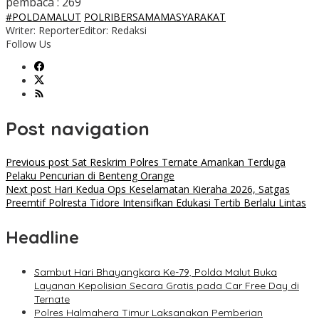
pembaca :
269
#POLDAMALUT
POLRIBERSAMAMASYARAKAT
Writer: Reporter
Editor: Redaksi
Follow Us
Post navigation
Previous post
Sat Reskrim Polres Ternate Amankan Terduga
Pelaku Pencurian di Benteng Orange
Next post
Hari Kedua Ops Keselamatan Kieraha 2026, Satgas
Preemtif Polresta Tidore Intensifkan Edukasi Tertib Berlalu Lintas
Headline
Sambut Hari Bhayangkara Ke-79, Polda Malut Buka
Layanan Kepolisian Secara Gratis pada Car Free Day di
Ternate
Polres Halmahera Timur Laksanakan Pemberian