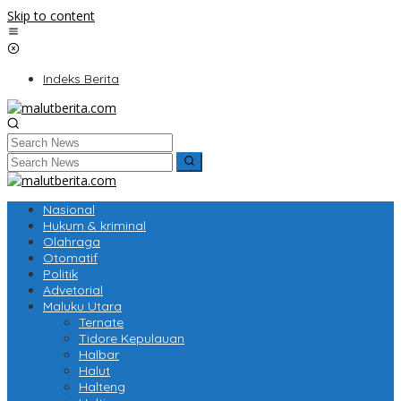
Skip to content
Indeks Berita
Nasional
Hukum & kriminal
Olahraga
Otomatif
Politik
Advetorial
Maluku Utara
Ternate
Tidore Kepulauan
Halbar
Halut
Halteng