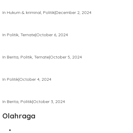
Polres Ternate Jaga Keamanan dengan Pendekatan Humanis,
Aksi Unjuk Rasa Berjalan Tertib
In Hukum & kriminal, Politik
|
December 2, 2024
Patroli Intensif Satgas Tindak: Upaya Jaga Kondusifitas Pilkada
2024
In Politik, Ternate
|
October 6, 2024
Melalui “Hallo Polisi,” Polda Malut Pastikan Netralitas Polri pada
Pilkada 2024
In Berita, Politik, Ternate
|
October 5, 2024
Tingkatkan Keamanan, Direktorat Samapta Lakukan Patroli di
KPU dan Bawaslu
In Politik
|
October 4, 2024
Satgas Tindak Operasi Mantap Praja 2024 Laksanakan Patroli
dan Himbauan Kamtibmas
In Berita, Politik
|
October 3, 2024
Olahraga