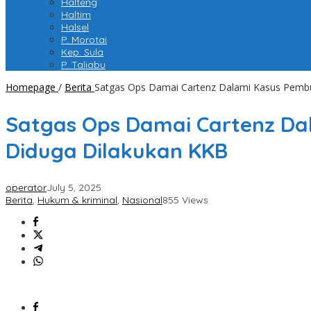
Halteng
Haltim
Halsel
P. Morotai
Kep. Sula
P. Taliabu
Homepage
/
Berita
Satgas Ops Damai Cartenz Dalami Kasus Pembun
Satgas Ops Damai Cartenz Dal
Diduga Dilakukan KKB
operator
July 5, 2025
Berita
,
Hukum & kriminal
,
Nasional
855 Views