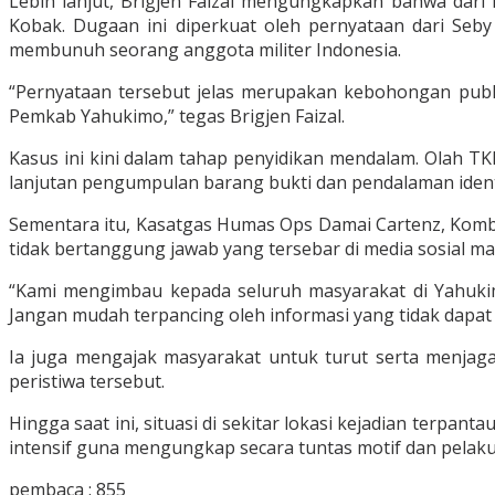
Lebih lanjut, Brigjen Faizal mengungkapkan bahwa dari 
Kobak. Dugaan ini diperkuat oleh pernyataan dari Seb
membunuh seorang anggota militer Indonesia.
“Pernyataan tersebut jelas merupakan kebohongan publik
Pemkab Yahukimo,” tegas Brigjen Faizal.
Kasus ini kini dalam tahap penyidikan mendalam. Olah TK
lanjutan pengumpulan barang bukti dan pendalaman ident
Sementara itu, Kasatgas Humas Ops Damai Cartenz, Kombes
tidak bertanggung jawab yang tersebar di media sosial m
“Kami mengimbau kepada seluruh masyarakat di Yahuki
Jangan mudah terpancing oleh informasi yang tidak dapa
Ia juga mengajak masyarakat untuk turut serta menjag
peristiwa tersebut.
Hingga saat ini, situasi di sekitar lokasi kejadian terp
intensif guna mengungkap secara tuntas motif dan pelaku d
pembaca :
855