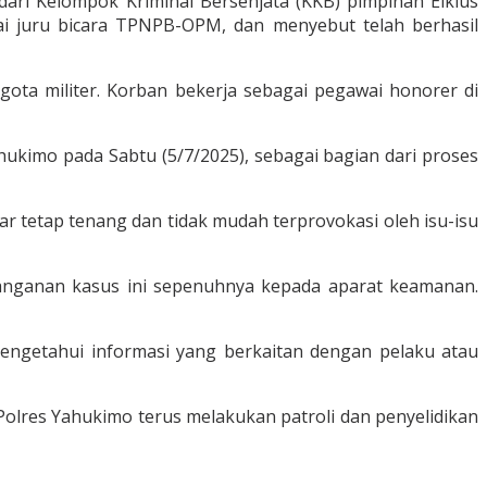
dari Kelompok Kriminal Bersenjata (KKB) pimpinan Elkius
ai juru bicara TPNPB-OPM, dan menyebut telah berhasil
gota militer. Korban bekerja sebagai pegawai honorer di
hukimo pada Sabtu (5/7/2025), sebagai bagian dari proses
r tetap tenang dan tidak mudah terprovokasi oleh isu-isu
anganan kasus ini sepenuhnya kepada aparat keamanan.
engetahui informasi yang berkaitan dengan pelaku atau
 Polres Yahukimo terus melakukan patroli dan penyelidikan