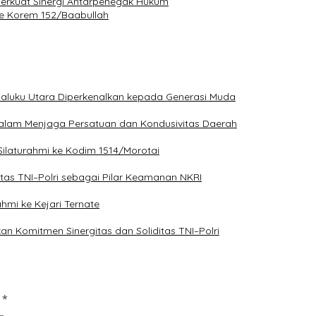
 Perkuat Sinergi Antarpenegak Hukum
 ke Korem 152/Baabullah
Maluku Utara Diperkenalkan kepada Generasi Muda
 dalam Menjaga Persatuan dan Kondusivitas Daerah
 Silaturahmi ke Kodim 1514/Morotai
itas TNI–Polri sebagai Pilar Keamanan NKRI
hmi ke Kejari Ternate
an Komitmen Sinergitas dan Soliditas TNI–Polri
d
*