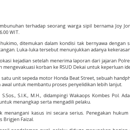
mbunuhan terhadap seorang warga sipil bernama Joy Jona
6.00 WIT.
kimo, ditemukan dalam kondisi tak bernyawa dengan se
k tangan. Luka-luka tersebut menunjukkan adanya kekerasan
asi kejadian setelah menerima laporan dari jajaran Polres
n mengevakuasi korban ke RSUD Dekai untuk keperluan iden
in satu unit sepeda motor Honda Beat Street, sebuah handpho
n awal untuk membantu proses penyelidikan lebih lanjut.
, S.Sos., S.I.K., M.H., didampingi Wakaops Kombes Pol. A
 untuk menangkap serta mengadili pelaku.
k menangani kasus ini secara serius. Penegakan hukum
 Brigjen Faizal.