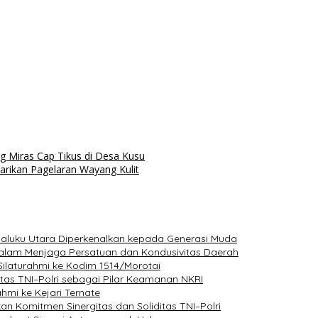
 Miras Cap Tikus di Desa Kusu
tarikan Pagelaran Wayang Kulit
Maluku Utara Diperkenalkan kepada Generasi Muda
 dalam Menjaga Persatuan dan Kondusivitas Daerah
 Silaturahmi ke Kodim 1514/Morotai
itas TNI–Polri sebagai Pilar Keamanan NKRI
hmi ke Kejari Ternate
an Komitmen Sinergitas dan Soliditas TNI–Polri