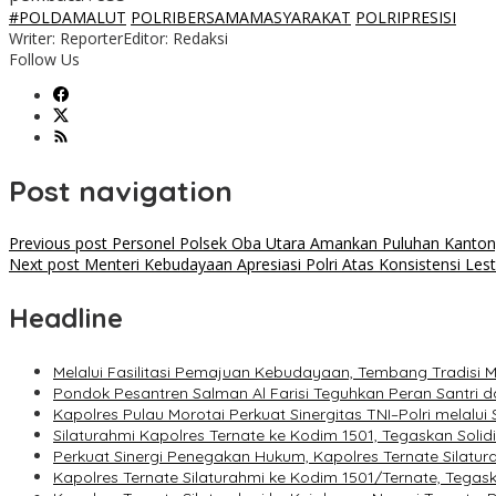
#POLDAMALUT
POLRIBERSAMAMASYARAKAT
POLRIPRESISI
Writer: Reporter
Editor: Redaksi
Follow Us
Post navigation
Previous post
Personel Polsek Oba Utara Amankan Puluhan Kantong
Next post
Menteri Kebudayaan Apresiasi Polri Atas Konsistensi Les
Headline
Melalui Fasilitasi Pemajuan Kebudayaan, Tembang Tradisi 
Pondok Pesantren Salman Al Farisi Teguhkan Peran Santri
Kapolres Pulau Morotai Perkuat Sinergitas TNI–Polri melalui
Silaturahmi Kapolres Ternate ke Kodim 1501, Tegaskan Solid
Perkuat Sinergi Penegakan Hukum, Kapolres Ternate Silatura
Kapolres Ternate Silaturahmi ke Kodim 1501/Ternate, Tegask