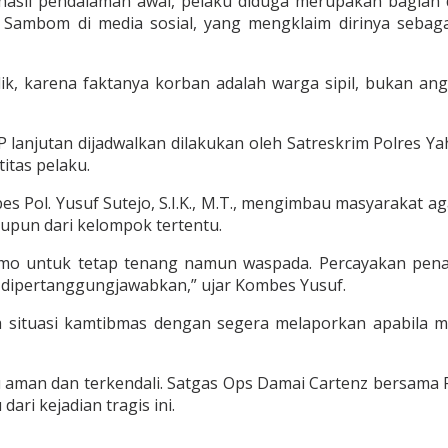
hasil pendalaman awal, pelaku diduga merupakan bagian 
y Sambom di media sosial, yang mengklaim dirinya sebag
, karena faktanya korban adalah warga sipil, bukan ang
P lanjutan dijadwalkan dilakukan oleh Satreskrim Polres Ya
itas pelaku.
 Pol. Yusuf Sutejo, S.I.K., M.T., mengimbau masyarakat aga
aupun dari kelompok tertentu.
mo untuk tetap tenang namun waspada. Percayakan pen
t dipertanggungjawabkan,” ujar Kombes Yusuf.
a situasi kamtibmas dengan segera melaporkan apabila m
antau aman dan terkendali. Satgas Ops Damai Cartenz bersama
ari kejadian tragis ini.