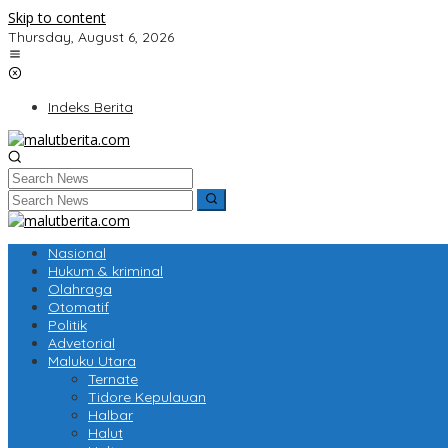
Skip to content
Thursday, August 6, 2026
Indeks Berita
Nasional
Hukum & kriminal
Olahraga
Otomatif
Politik
Advetorial
Maluku Utara
Ternate
Tidore Kepulauan
Halbar
Halut